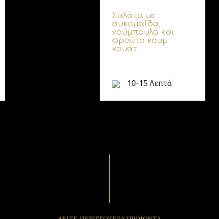
Σαλάτα με
συκομαΐδα,
νούμπουλο και
φρούτο κουμ
κουάτ
10-15 Λεπτά