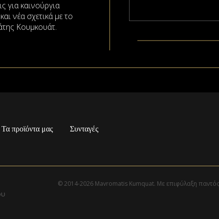
ς για καινούργια
αι νέα σχετικά με το
της Κουμκουάτ.
Τα προϊόντα μας
Συνταγές
© 2014-2026 Mavromatis Kumquat. Με επιφύλαξη παντό
ου