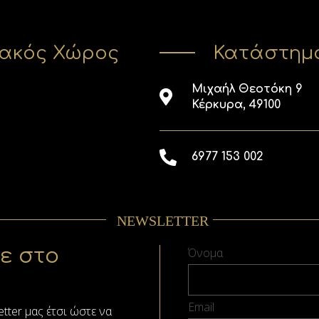
ιακός Χώρος
Κατάστημα
Μιχαήλ Θεοτόκη 9
Κέρκυρα, 49100
6977 153 002
NEWSLETTER
ε στο
Όνομα
Email
tter μας έτσι ώστε να