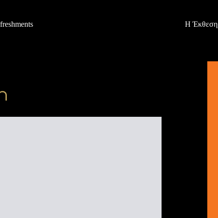
freshments
Η Έκθεση
h