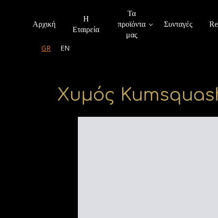
Τα
Η
Αρχική
προϊόντα
Συνταγές
Re
Εταιρεία
μας
GR
EN
Χυμός Kumsquas